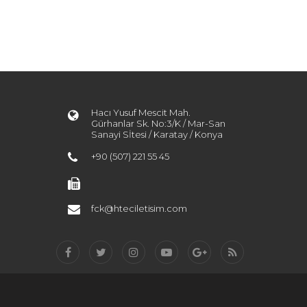
Hacı Yusuf Mescit Mah.
Gürhanlar Sk. No:3/K / Mar-San
Sanayi Sİtesi / Karatay / Konya
+90 (507) 221 55 45
fck@hteciletisim.com