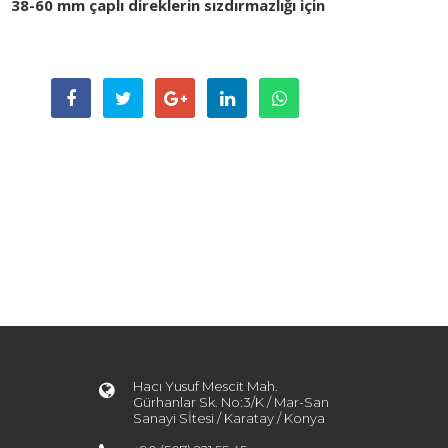
38-60 mm çaplı direklerin sızdırmazlığı için
Hacı Yusuf Mescit Mah.
Gürhanlar Sk. No:3/K / Mar-San
Sanayi Sİtesi / Karatay / Konya